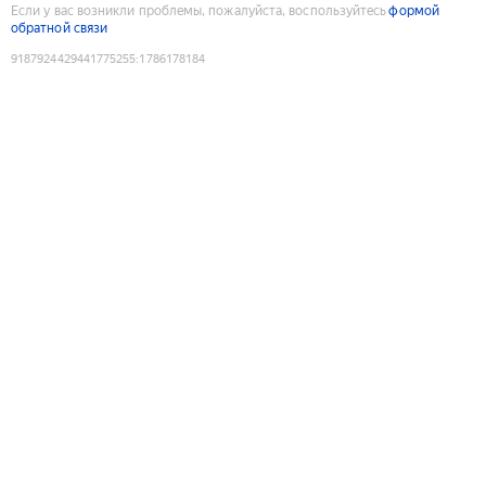
Если у вас возникли проблемы, пожалуйста, воспользуйтесь
формой
обратной связи
9187924429441775255
:
1786178184