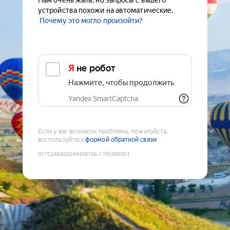
Нам очень жаль, но запросы с вашего
устройства похожи на автоматические.
Почему это могло произойти?
Я не робот
Нажмите, чтобы продолжить
Yandex SmartCaptcha
Если у вас возникли проблемы, пожалуйста,
воспользуйтесь
формой обратной связи
9175248660249458166
:
1785989301