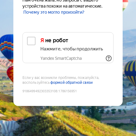
Нам очень жаль, но запросы с вашего
устройства похожи на автоматические.
Почему это могло произойти?
Я не робот
Нажмите, чтобы продолжить
Yandex SmartCaptcha
Если у вас возникли проблемы, пожалуйста,
воспользуйтесь
формой обратной связи
9186499492303353108
:
1786156951