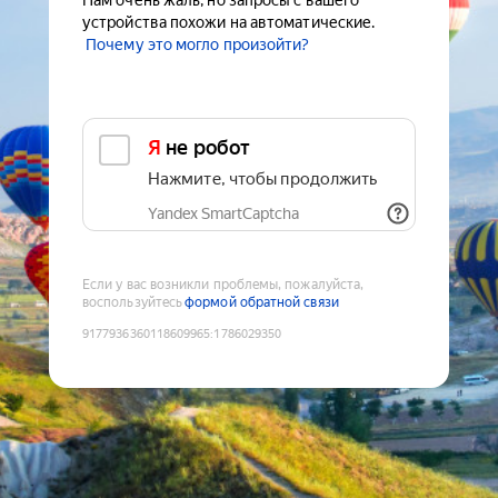
Нам очень жаль, но запросы с вашего
устройства похожи на автоматические.
Почему это могло произойти?
Я не робот
Нажмите, чтобы продолжить
Yandex SmartCaptcha
Если у вас возникли проблемы, пожалуйста,
воспользуйтесь
формой обратной связи
9177936360118609965
:
1786029350