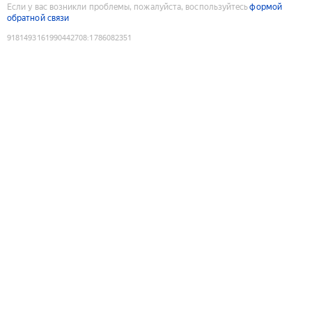
Если у вас возникли проблемы, пожалуйста, воспользуйтесь
формой
обратной связи
9181493161990442708
:
1786082351