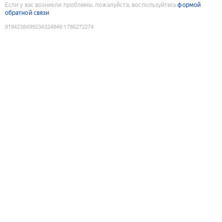
Если у вас возникли проблемы, пожалуйста, воспользуйтесь
формой
обратной связи
9194238699234324849
:
1786272274