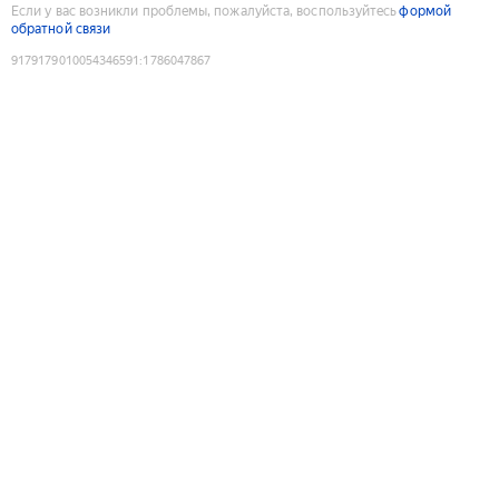
Если у вас возникли проблемы, пожалуйста, воспользуйтесь
формой
обратной связи
9179179010054346591
:
1786047867