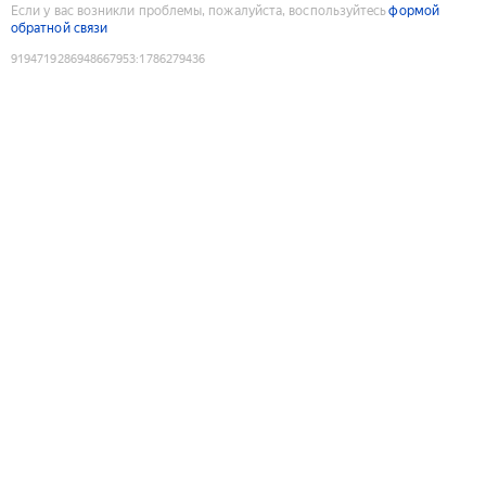
Если у вас возникли проблемы, пожалуйста, воспользуйтесь
формой
обратной связи
9194719286948667953
:
1786279436