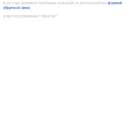
Если у вас возникли проблемы, пожалуйста, воспользуйтесь
формой
обратной связи
9199274052389085494
:
1786347307