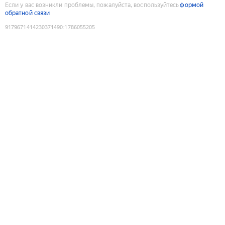
Если у вас возникли проблемы, пожалуйста, воспользуйтесь
формой
обратной связи
9179671414230371490
:
1786055205