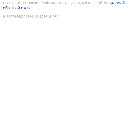
Если у вас возникли проблемы, пожалуйста, воспользуйтесь
формой
обратной связи
9186974840224124166
:
1786164034