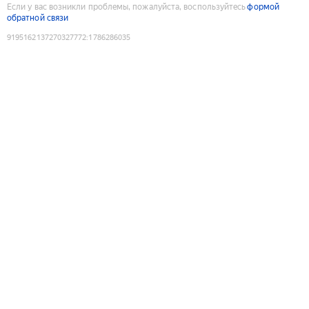
Если у вас возникли проблемы, пожалуйста, воспользуйтесь
формой
обратной связи
9195162137270327772
:
1786286035