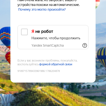
Нам очень жаль, но запросы с вашего
устройства похожи на автоматические.
Почему это могло произойти?
Я не робот
Нажмите, чтобы продолжить
Yandex SmartCaptcha
Если у вас возникли проблемы, пожалуйста,
воспользуйтесь
формой обратной связи
9189715789433961986
:
1786204878