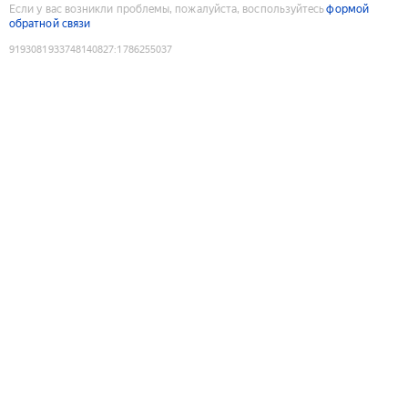
Если у вас возникли проблемы, пожалуйста, воспользуйтесь
формой
обратной связи
9193081933748140827
:
1786255037