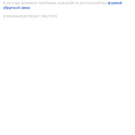
Если у вас возникли проблемы, пожалуйста, воспользуйтесь
формой
обратной связи
9190594648326735208
:
1786217974