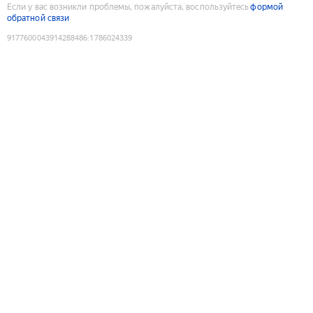
Если у вас возникли проблемы, пожалуйста, воспользуйтесь
формой
обратной связи
9177600043914288486
:
1786024339