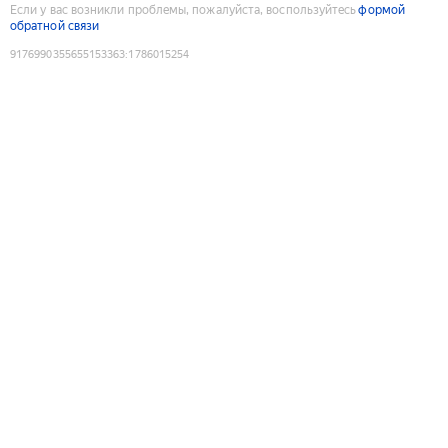
Если у вас возникли проблемы, пожалуйста, воспользуйтесь
формой
обратной связи
9176990355655153363
:
1786015254