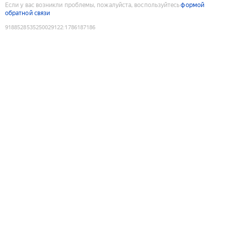
Если у вас возникли проблемы, пожалуйста, воспользуйтесь
формой
обратной связи
9188528535250029122
:
1786187186