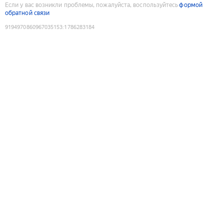
Если у вас возникли проблемы, пожалуйста, воспользуйтесь
формой
обратной связи
9194970860967035153
:
1786283184