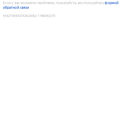
Если у вас возникли проблемы, пожалуйста, воспользуйтесь
формой
обратной связи
9182158834742624062
:
1786092270