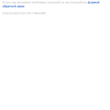
Если у вас возникли проблемы, пожалуйста, воспользуйтесь
формой
обратной связи
9192333265315221278
:
1786243881