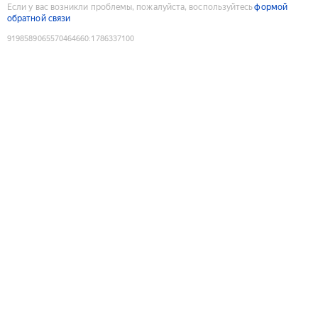
Если у вас возникли проблемы, пожалуйста, воспользуйтесь
формой
обратной связи
9198589065570464660
:
1786337100