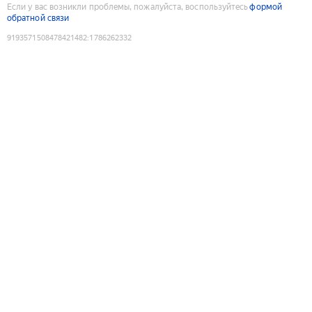
Если у вас возникли проблемы, пожалуйста, воспользуйтесь
формой
обратной связи
9193571508478421482
:
1786262332