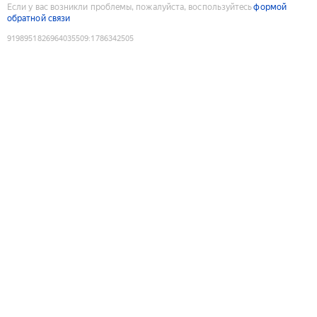
Если у вас возникли проблемы, пожалуйста, воспользуйтесь
формой
обратной связи
9198951826964035509
:
1786342505