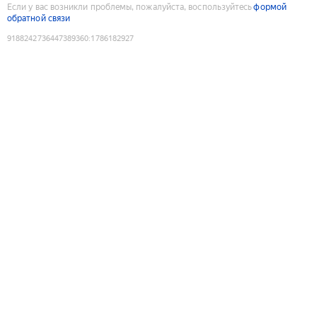
Если у вас возникли проблемы, пожалуйста, воспользуйтесь
формой
обратной связи
9188242736447389360
:
1786182927