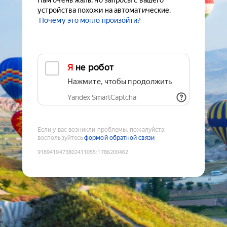
Нам очень жаль, но запросы с вашего
устройства похожи на автоматические.
Почему это могло произойти?
Я не робот
Нажмите, чтобы продолжить
Yandex SmartCaptcha
Если у вас возникли проблемы, пожалуйста,
воспользуйтесь
формой обратной связи
9189419473802411055
:
1786200462