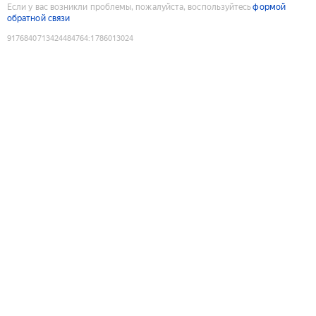
Если у вас возникли проблемы, пожалуйста, воспользуйтесь
формой
обратной связи
9176840713424484764
:
1786013024