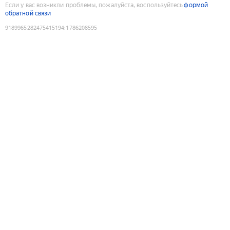
Если у вас возникли проблемы, пожалуйста, воспользуйтесь
формой
обратной связи
9189965282475415194
:
1786208595