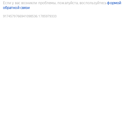
Если у вас возникли проблемы, пожалуйста, воспользуйтесь
формой
обратной связи
9174579766941098536
:
1785979333