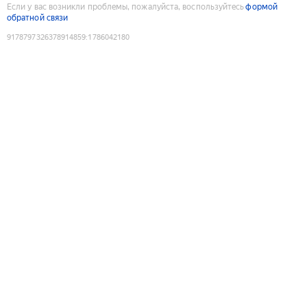
Если у вас возникли проблемы, пожалуйста, воспользуйтесь
формой
обратной связи
9178797326378914859
:
1786042180