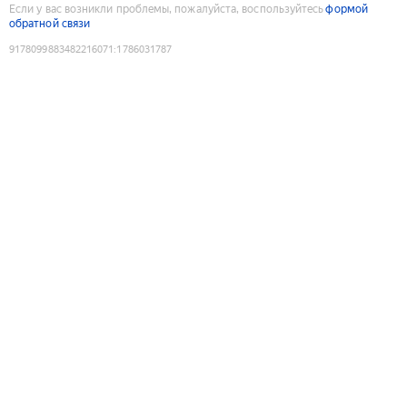
Если у вас возникли проблемы, пожалуйста, воспользуйтесь
формой
обратной связи
9178099883482216071
:
1786031787