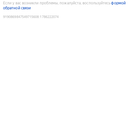
Если у вас возникли проблемы, пожалуйста, воспользуйтесь
формой
обратной связи
9190869847549715608
:
1786222074