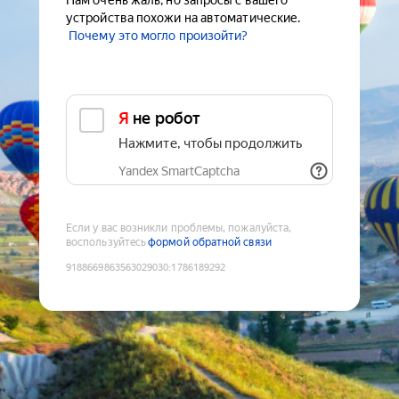
Нам очень жаль, но запросы с вашего
устройства похожи на автоматические.
Почему это могло произойти?
Я не робот
Нажмите, чтобы продолжить
Yandex SmartCaptcha
Если у вас возникли проблемы, пожалуйста,
воспользуйтесь
формой обратной связи
9188669863563029030
:
1786189292