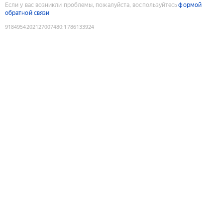
Если у вас возникли проблемы, пожалуйста, воспользуйтесь
формой
обратной связи
9184954202127007480
:
1786133924