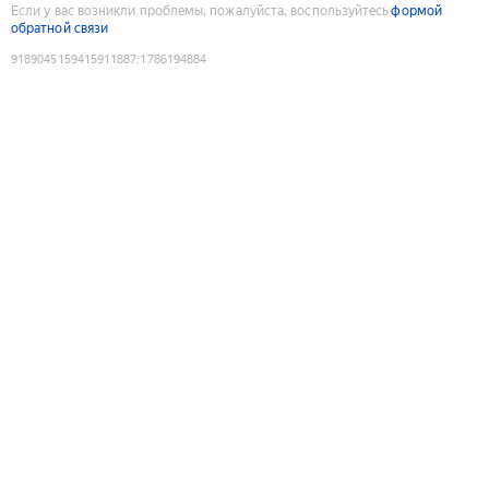
Если у вас возникли проблемы, пожалуйста, воспользуйтесь
формой
обратной связи
9189045159415911887
:
1786194884