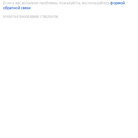
Если у вас возникли проблемы, пожалуйста, воспользуйтесь
формой
обратной связи
9193019476400838868
:
1786254106