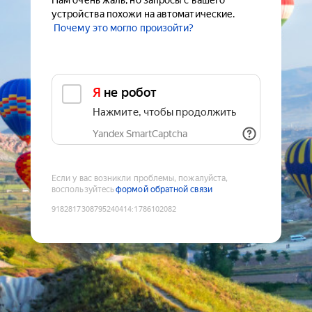
Нам очень жаль, но запросы с вашего
устройства похожи на автоматические.
Почему это могло произойти?
Я не робот
Нажмите, чтобы продолжить
Yandex SmartCaptcha
Если у вас возникли проблемы, пожалуйста,
воспользуйтесь
формой обратной связи
9182817308795240414
:
1786102082