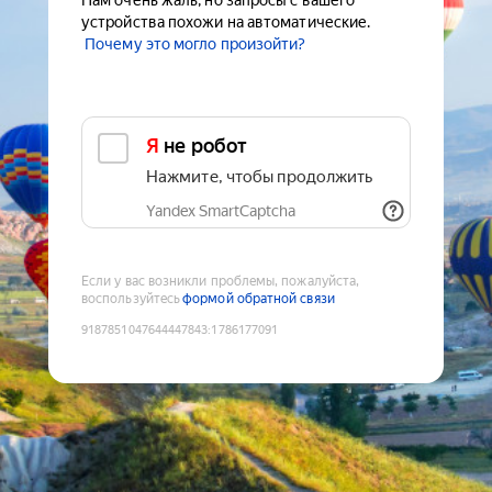
Нам очень жаль, но запросы с вашего
устройства похожи на автоматические.
Почему это могло произойти?
Я не робот
Нажмите, чтобы продолжить
Yandex SmartCaptcha
Если у вас возникли проблемы, пожалуйста,
воспользуйтесь
формой обратной связи
9187851047644447843
:
1786177091