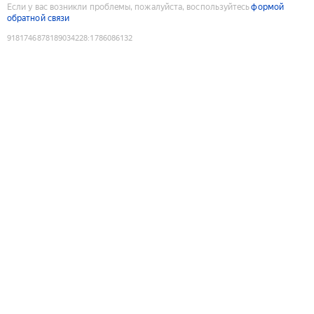
Если у вас возникли проблемы, пожалуйста, воспользуйтесь
формой
обратной связи
9181746878189034228
:
1786086132