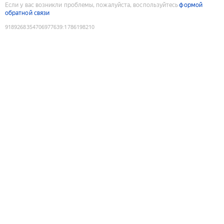
Если у вас возникли проблемы, пожалуйста, воспользуйтесь
формой
обратной связи
9189268354706977639
:
1786198210