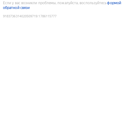
Если у вас возникли проблемы, пожалуйста, воспользуйтесь
формой
обратной связи
9183736314020509719
:
1786115777