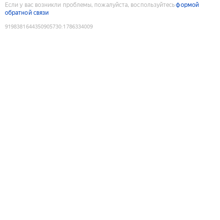
Если у вас возникли проблемы, пожалуйста, воспользуйтесь
формой
обратной связи
9198381644350905730
:
1786334009