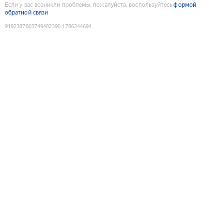
Если у вас возникли проблемы, пожалуйста, воспользуйтесь
формой
обратной связи
9192387803749482390
:
1786244694