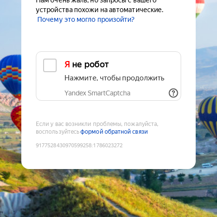
Нам очень жаль, но запросы с вашего
устройства похожи на автоматические.
Почему это могло произойти?
Я не робот
Нажмите, чтобы продолжить
Yandex SmartCaptcha
Если у вас возникли проблемы, пожалуйста,
воспользуйтесь
формой обратной связи
9177528430970599258
:
1786023272