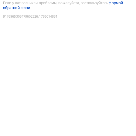
Если у вас возникли проблемы, пожалуйста, воспользуйтесь
формой
обратной связи
9176965308479602326
:
1786014881