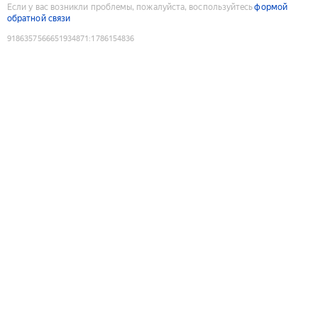
Если у вас возникли проблемы, пожалуйста, воспользуйтесь
формой
обратной связи
9186357566651934871
:
1786154836