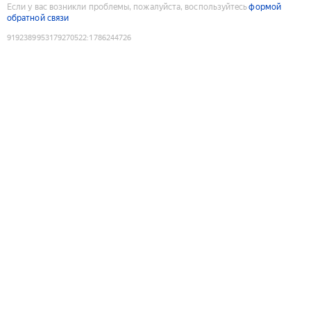
Если у вас возникли проблемы, пожалуйста, воспользуйтесь
формой
обратной связи
9192389953179270522
:
1786244726