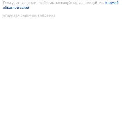
Если у вас возникли проблемы, пожалуйста, воспользуйтесь
формой
обратной связи
9178948621768097103
:
1786044434