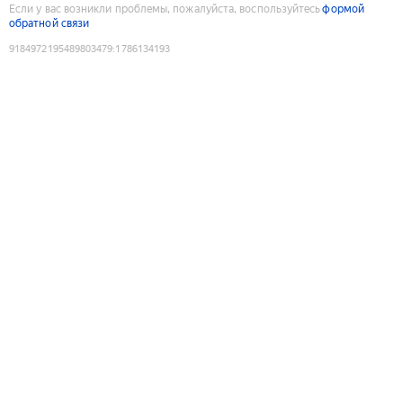
Если у вас возникли проблемы, пожалуйста, воспользуйтесь
формой
обратной связи
9184972195489803479
:
1786134193