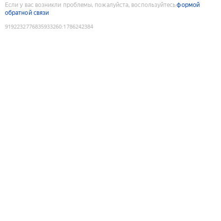
Если у вас возникли проблемы, пожалуйста, воспользуйтесь
формой
обратной связи
9192232776835933260
:
1786242384